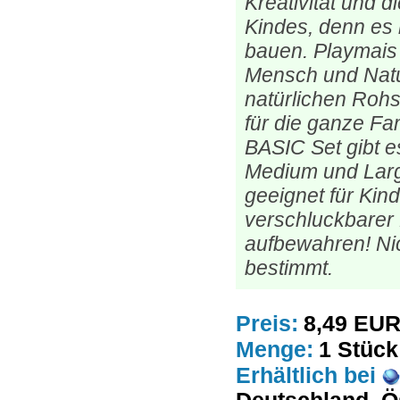
Kreativität und d
Kindes, denn es l
bauen. Playmais i
Mensch und Natur
natürlichen Rohs
für die ganze Fa
BASIC Set gibt e
Medium und Lar
geeignet für Kin
verschluckbarer K
aufbewahren! Ni
bestimmt.
Preis:
8,49 EU
Menge:
1 Stück
Erhältlich
bei