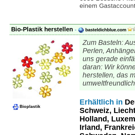
einem Gastaccount
Bio-Plastik herstellen
-
basteldichblue.com
Zum Basteln: Aus
Perlen, Anhänge
uns gerade einfä
daran: Wir könne
herstellen, das 
umweltfreundlich
Erhältlich
in
De
Bioplastik
Schweiz, Liecht
Holland, Luxem
Irland, Frankre