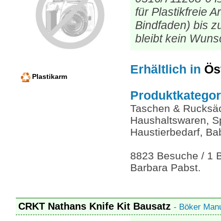
für Plastikfreie 
Bindfaden) bis 
bleibt kein Wuns
Erhältlich
in
Ös
Plastikarm
Produktkategor
Taschen & Rucksä
Haushaltswaren, Sp
Haustierbedarf, Ba
8823 Besuche / 1 B
Barbara Pabst.
CRKT Nathans Knife Kit Bausatz
- Böker Man