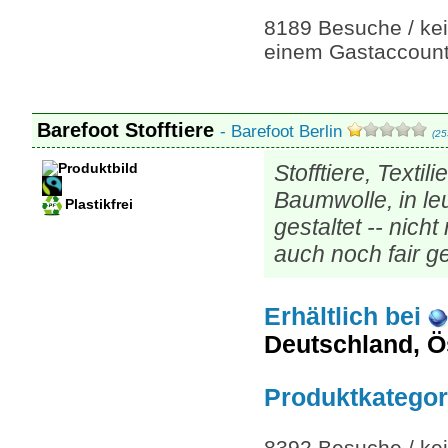
8189 Besuche / kei
einem Gastaccount
Barefoot Stofftiere
- Barefoot Berlin
(25
Stofftiere, Texti
Baumwolle, in l
Plastikfrei
gestaltet -- nicht
auch noch fair g
Erhältlich
bei
Deutschland, Ö
Produktkategor
8392 Besuche / kei