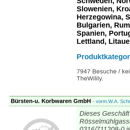
Schweden, Norw
Slowenien, Kro
Herzegowina, S
Bulgarien, Rum
Spanien, Portug
Lettland, Litau
Produktkategor
7947 Besuche / kei
TheWilily.
Bürsten-u. Korbwaren GmbH
- vorm.W.A. Sch
Dieses Geschäft 
Rösselmühlgasse 
0316/711208-0 i