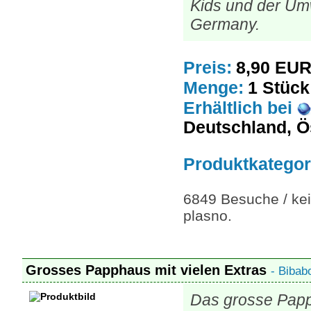
Kids und der Umw
Germany.
Preis:
8,90 EU
Menge:
1 Stück
Erhältlich
bei
Deutschland, Ö
Produktkategor
6849 Besuche / kei
plasno.
Grosses Papphaus mit vielen Extras
- Biba
Das grosse Pap