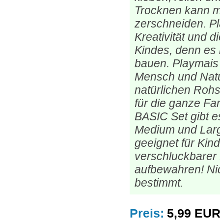
Trocknen kann m
zerschneiden. Pl
Kreativität und d
Kindes, denn es l
bauen. Playmais i
Mensch und Natur
natürlichen Rohs
für die ganze Fa
BASIC Set gibt e
Medium und Lar
geeignet für Kin
verschluckbarer K
aufbewahren! Ni
bestimmt.
Preis:
5,99 EU