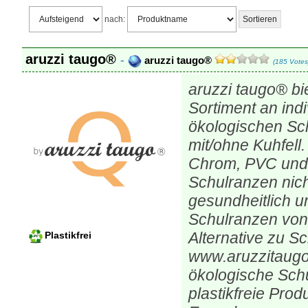
nach:
aruzzi taugo®
-
aruzzi taugo®
(185 Votes
aruzzi taugo® bi
Sortiment an ind
ökologischen Sc
mit/ohne Kuhfell
Chrom, PVC und 
Schulranzen nich
gesundheitlich u
Schulranzen von 
Alternative zu S
Plastikfrei
www.aruzzitaugo
ökologische Sch
plastikfreie Prod