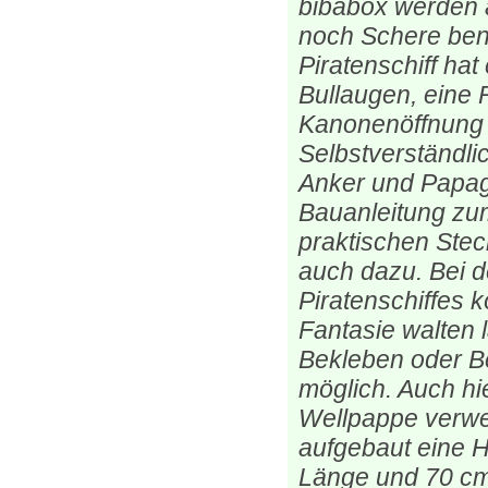
bibabox werden a
noch Schere ben
Piratenschiff ha
Bullaugen, eine 
Kanonenöffnung
Selbstverständli
Anker und Papage
Bauanleitung z
praktischen Stec
auch dazu. Bei d
Piratenschiffes k
Fantasie walten
Bekleben oder Bes
möglich. Auch hi
Wellpappe verwen
aufgebaut eine 
Länge und 70 cm 