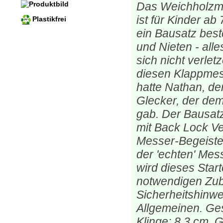
Das Weichholzmes
ist für Kinder ab
Plastikfrei
ein Bausatz best
und Nieten - alle
sich nicht verlet
diesen Klappmes
hatte Nathan, d
Glecker, der de
gab. Der Bausat
mit Back Lock Ve
Messer-Begeiste
der 'echten' Mes
wird dieses Start
notwendigen Zub
Sicherheitshinw
Allgemeinen. Ge
Klinge: 8,3 cm, G