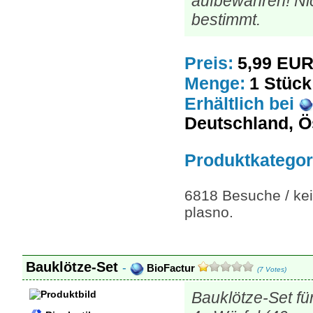
aufbewahren! Ni
bestimmt.
Preis:
5,99 EU
Menge:
1 Stück
Erhältlich
bei
Deutschland, Ö
Produktkategor
6818 Besuche / kei
plasno.
Bauklötze-Set
-
BioFactur
(7 Votes)
Bauklötze-Set fü