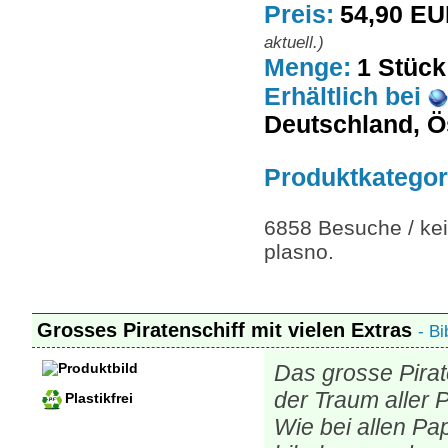
Preis:
54,90 E
aktuell.)
Menge:
1 Stück
Erhältlich
bei
Deutschland, Ö
Produktkategor
6858 Besuche / kei
plasno.
Grosses Piratenschiff mit vielen Extras
- B
Das grosse Pirat
der Traum aller 
Plastikfrei
Wie bei allen P