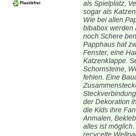
als Spielplatz, V
Plastikfrei
sogar als Katze
Wie bei allen P
bibabox werden a
noch Schere ben
Papphaus hat zw
Fenster, eine Ha
Katzenklappe. Se
Schornsteine, We
fehlen. Eine Bau
Zusammenstecke
Steckverbindunge
der Dekoration 
die Kids ihre Fa
Anmalen, Bekleb
alles ist möglich
recycelte Wellp