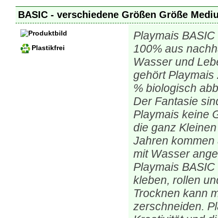
BASIC - verschiedene Größen Größe Med
Playmais BASIC 
100% aus nachhal
Plastikfrei
Wasser und Leben
gehört Playmais
% biologisch ab
Der Fantasie sin
Playmais keine G
die ganz Kleinen
Jahren kommen a
mit Wasser angef
Playmais BASIC 
kleben, rollen u
Trocknen kann m
zerschneiden. Pl