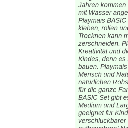
Jahren kommen a
mit Wasser angef
Playmais BASIC 
kleben, rollen u
Trocknen kann m
zerschneiden. Pl
Kreativität und d
Kindes, denn es l
bauen. Playmais i
Mensch und Natur
natürlichen Rohs
für die ganze Fa
BASIC Set gibt e
Medium und Lar
geeignet für Kin
verschluckbarer K