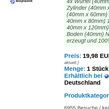
4x Würfel (40m
Bioplastik
Zylinder (40mm 
(40mm x 60mm) 
40mm x 80mm) 1
40mm x 120mm) 
Boden (40mm) Nat
erzeugt und 100%
Preis:
19,98 E
aktuell.)
Menge:
1 Stück
Erhältlich
bei
Deutschland
Produktkategor
6955 Besuche / kei